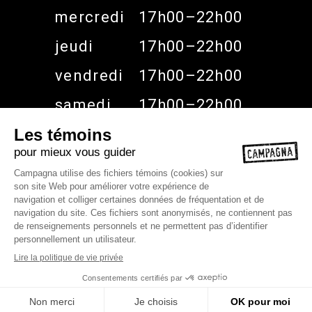
mercredi
17h00–22h00
jeudi
17h00–22h00
vendredi
17h00–22h00
samedi
17h00–22h00
dimanche
Fermé
2023 ©Restaurant Campagna, Tous
droits réservés
Photographe: Luisa Gonzalez
Conception web:
Zero Un Zero