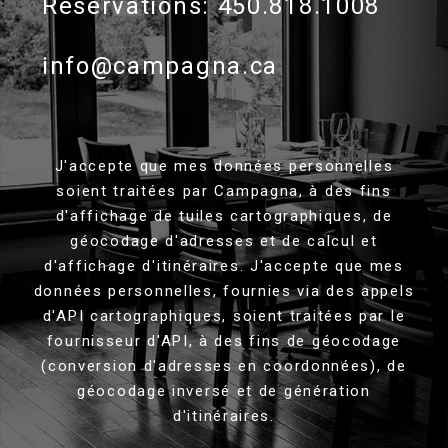
Réservations: 450.818.1008
info@campagna.ca
J'accepte que mes données personnelles
soient traitées par Campagna, à des fins
d'affichage de tuiles cartographiques, de
géocodage d'adresses et de calcul et
d'affichage d'itinéraires. J'accepte que mes
données personnelles, fournies via des appels
d'API cartographiques, soient traitées par le
fournisseur d'API, à des fins de géocodage
(conversion d'adresses en coordonnées), de
géocodage inversé et de génération
d'itinéraires.